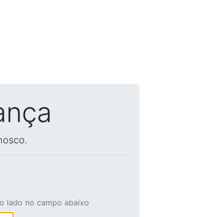
ança
nosco.
ao lado no campo abaixo