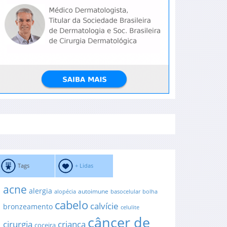
Tags
+ Lidas
acne
alergia
autoimune
alopécia
basocelular
bolha
cabelo
calvície
bronzeamento
celulite
câncer de
cirurgia
criança
coceira