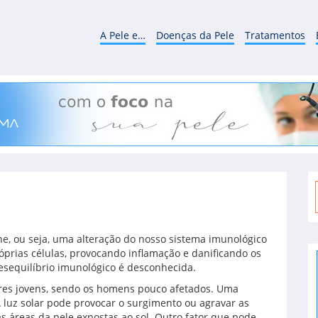
A Pele e…
Doenças da Pele
Tratamentos
e, ou seja, uma alteração do nosso sistema imunológico
óprias células, provocando inflamação e danificando os
desequilíbrio imunológico é desconhecida.
es jovens, sendo os homens pouco afetados. Uma
 A luz solar pode provocar o surgimento ou agravar as
s áreas da pele expostas ao sol. Outro fator que pode