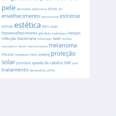
pele
dicas
dermatite seborreica
dst
envelhecimento
estresse
espinocelular
estética
estrias
filtro solar
fotoenvelhecimento
herpes
glândula sudorípara
infecção bacteriana
laser
lesões
inflamação
melanoma
vasculares
líquen
mancha escura
proteção
micose
nevo
peeling
neoplasia
solar
sol
queda de cabelos
psoríase
suor
tratamento
unha
ultravioleta