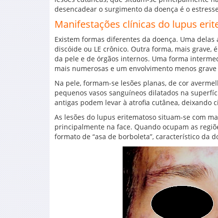
desencadear o surgimento da doença é o estresse
Manifestações clínicas do lupus eri
Existem formas diferentes da doença. Uma delas 
discóide ou LE crônico. Outra forma, mais grave, 
da pele e de órgãos internos. Uma forma interme
mais numerosas e um envolvimento menos grave d
Na pele, formam-se lesões planas, de cor averme
pequenos vasos sanguíneos dilatados na superfíc
antigas podem levar à atrofia cutânea, deixando c
As lesões do lupus eritematoso situam-se com maio
principalmente na face. Quando ocupam as regiõe
formato de “asa de borboleta”, característico da d