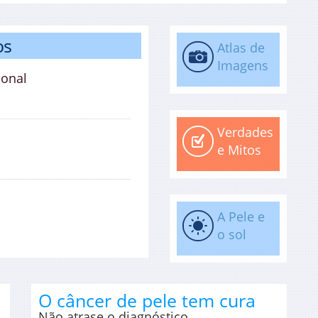
os
Atlas de
Imagens
ional
Verdades
e Mitos
A Pele e
o sol
O câncer de pele tem cura
Não atrase o diagnóstico