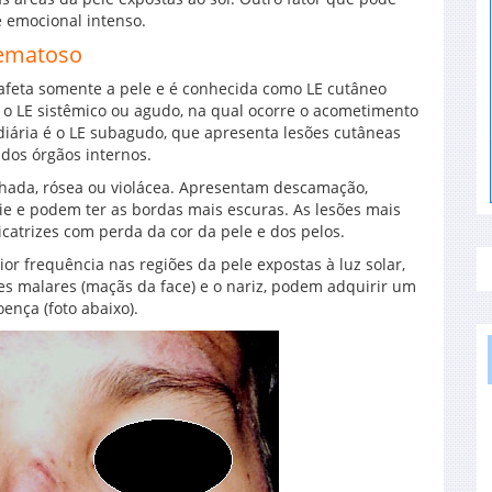
 emocional intenso.
tematoso
afeta somente a pele e é conhecida como LE cutâneo
é o LE sistêmico ou agudo, na qual ocorre o acometimento
diária é o LE subagudo, que apresenta lesões cutâneas
os órgãos internos.
lhada, rósea ou violácea. Apresentam descamação,
ie e podem ter as bordas mais escuras. As lesões mais
icatrizes com perda da cor da pele e dos pelos.
r frequência nas regiões da pele expostas à luz solar,
s malares (maçãs da face) e o nariz, podem adquirir um
oença (foto abaixo).