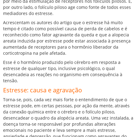
por meio da estimulação de receptores nos folículos pilosos. E,
por outro lado, o folículo piloso age como fonte de todos esses
mediadores do estresse.
Acrescentam os autores do artigo que o estresse há muito
tempo é citado como possível causa de perda de cabelos e é
reconhecido como fator agravante da queda e que a alopecia
areata induzida por estresse pode estar associada à presença
aumentada de receptores para o hormônio liberador da
corticotropina na pele afetada.
Esse é o hormônio produzido pelo cérebro em resposta a
estresse de qualquer tipo, inclusive psicológico, o qual
desencadeia as reações no organismo em consequência à
tensão.
Estresse: causa e agravação
Torna-se, pois, cada vez mais forte o entendimento de que o
estresse pode, em certas pessoas, por ação da mente, através
da conexão química entre o cérebro e o folículo piloso,
desencadear o quadro da alopécia areata. Uma vez instalada, a
doença torna-se responsável por profundas alterações
emocionais no paciente e leva sempre a mais estresse,
ansiedade e depressão, que funcionam como agravantes do