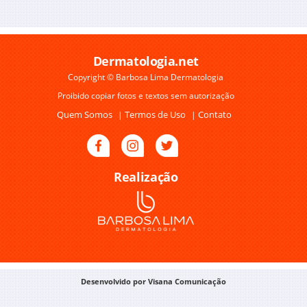
Dermatologia.net
Copyright © Barbosa Lima Dermatologia
Proibido copiar fotos e textos sem autorização
Quem Somos
Termos de Uso
Contato
|
|
Realização
Desenvolvido por Visana Comunicação