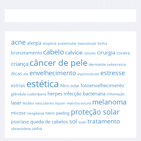
acne
alergia
autoimune
alopécia
basocelular
bolha
cabelo
cirurgia
calvície
bronzeamento
coceira
celulite
câncer de pele
criança
dermatite seborreica
envelhecimento
estresse
dicas
dst
espinocelular
estética
fotoenvelhecimento
estrias
filtro solar
herpes
infecção bacteriana
glândula sudorípara
inflamação
melanoma
laser
lesões vasculares
líquen
mancha escura
proteção solar
micose
nevo
peeling
neoplasia
sol
tratamento
queda de cabelos
psoríase
suor
unha
ultravioleta