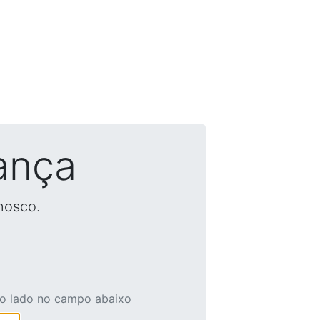
ança
nosco.
ao lado no campo abaixo